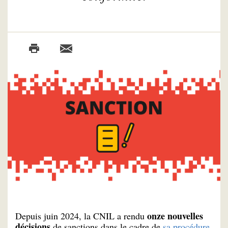
onze nouvelles
Depuis juin 2024, la CNIL a rendu
décisions
de sanctions dans le cadre de
sa procédure