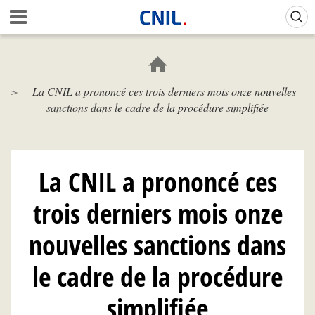
Aller
Gestion de vos préférences sur les cookies (témoins de connexion)
A
au
c
contenu
c
principal
u
e
La CNIL a prononcé ces trois derniers mois onze nouvelles
i
sanctions dans le cadre de la procédure simplifiée
l
-
C
N
I
La CNIL a prononcé ces
L
trois derniers mois onze
nouvelles sanctions dans
le cadre de la procédure
simplifiée