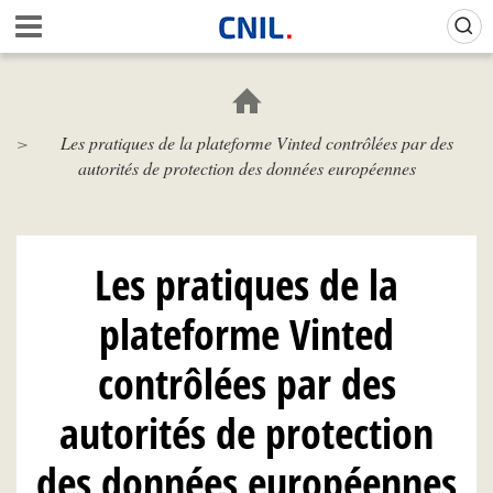
Aller
Gestion de vos préférences sur les cookies (témoins de connexion)
A
au
c
contenu
c
principal
u
e
Les pratiques de la plateforme Vinted contrôlées par des
i
autorités de protection des données européennes
l
-
C
N
I
Les pratiques de la
L
plateforme Vinted
contrôlées par des
autorités de protection
des données européennes