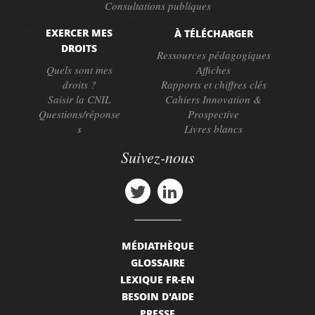
Consultations publiques
EXERCER MES
À TÉLÉCHARGER
DROITS
Ressources pédagogiques
Quels sont mes
Affiches
droits ?
Rapports et chiffres clés
Saisir la CNIL
Cahiers Innovation &
Questions/réponse
Prospective
s
Livres blancs
Suivez-nous
MÉDIATHÈQUE
GLOSSAIRE
LEXIQUE FR-EN
BESOIN D'AIDE
PRESSE