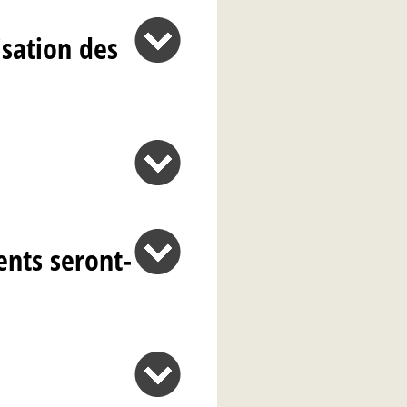
isation des
nts seront-