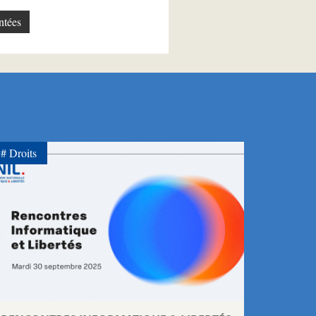
ntées
Droits