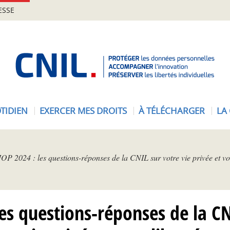
ESSE
A
c
c
u
e
TIDIEN
EXERCER MES DROITS
À TÉLÉCHARGER
LA
i
l
-
C
JOP 2024 : les questions-réponses de la CNIL sur votre vie privée et vos
N
I
L
les questions-réponses de la CN