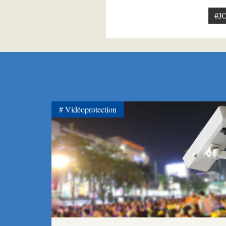
#J
Vidéoprotection