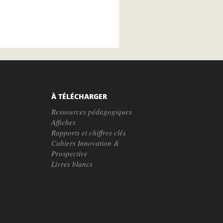
À TÉLÉCHARGER
Ressources pédagogiques
Affiches
Rapports et chiffres clés
Cahiers Innovation &
Prospective
Livres blancs