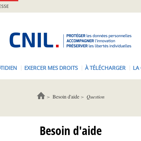
ESSE
A
c
c
u
e
TIDIEN
EXERCER MES DROITS
À TÉLÉCHARGER
LA
i
l
-
C
Besoin d'aide
Question
N
I
L
Besoin d'aide