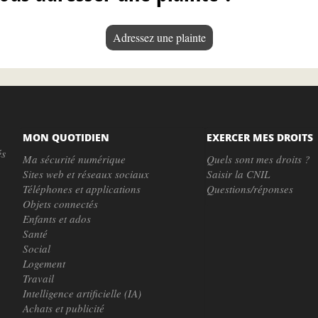
Adressez une plainte
MON QUOTIDIEN
EXERCER MES DROITS
és
Ma sécurité numérique
Quels sont mes droits ?
Sites web et réseaux sociaux
Saisir la CNIL
Téléphones et applications
Questions/réponses
Objets connectés
Enfants et ados
Santé
Social
Logement
Travail
Intelligence artificielle (IA)
Achats et publicité