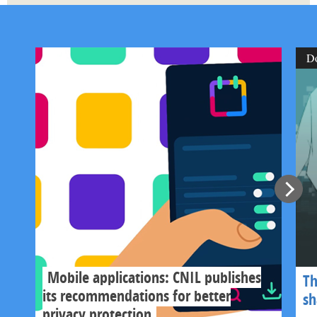
D
Mobile applications: CNIL publishes
Th
its recommendations for better
s
privacy protection