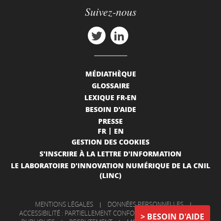
Suivez-nous
MÉDIATHÈQUE
GLOSSAIRE
LEXIQUE FR-EN
BESOIN D'AIDE
PRESSE
FR
EN
GESTION DES COOKIES
S'INSCRIRE À LA LETTRE D'INFORMATION
LE LABORATOIRE D'INNOVATION NUMÉRIQUE DE LA CNIL
(LINC)
MENTIONS LÉGALES
|
DONNÉES PERSONNELLES
|
ACCESSIBILITÉ : PARTIELLEMENT CONFORME
|
INFORMATIONS
BESOIN D'AIDE