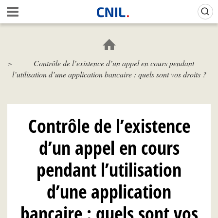
Aller
Gestion de vos préférences sur les cookies (témoins de connexion)
A
au
c
contenu
c
principal
u
e
Contrôle de l’existence d’un appel en cours pendant
i
l’utilisation d’une application bancaire : quels sont vos droits ?
l
-
C
N
I
Contrôle de l’existence
L
d’un appel en cours
pendant l’utilisation
d’une application
bancaire : quels sont vos