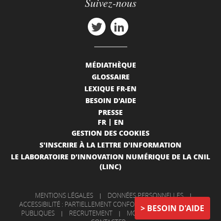
Suivez-nous
MÉDIATHÈQUE
GLOSSAIRE
LEXIQUE FR-EN
BESOIN D'AIDE
PRESSE
FR
EN
GESTION DES COOKIES
S'INSCRIRE À LA LETTRE D'INFORMATION
LE LABORATOIRE D'INNOVATION NUMÉRIQUE DE LA CNIL
(LINC)
MENTIONS LÉGALES
|
DONNÉES PERSONNELLES
|
ACCESSIBILITÉ : PARTIELLEMENT CONFORME
|
INFORMATIONS
BESOIN D'AIDE
PUBLIQUES
|
RECRUTEMENT
|
MON COMPTE
|
NOUS