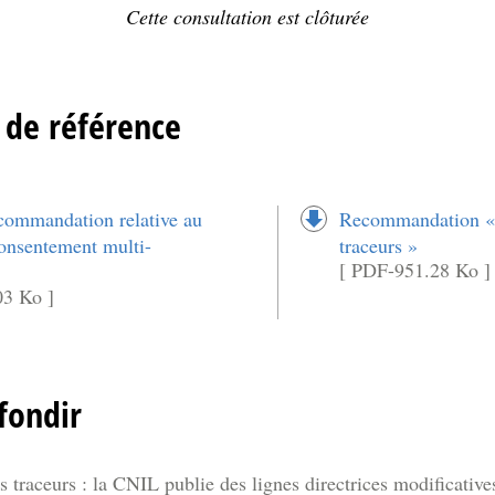
Cette consultation est clôturée
de référence
ecommandation relative au
Recommandation « c
consentement multi-
traceurs »
[ PDF-951.28 Ko ]
03 Ko ]
fondir
s traceurs : la CNIL publie des lignes directrices modificati