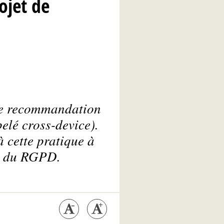
ojet de
 de recommandation
pelé
cross-device
).
à cette pratique à
es du RGPD.