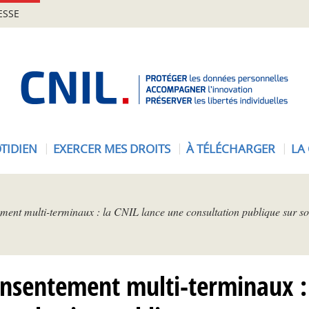
ESSE
A
c
c
u
e
TIDIEN
EXERCER MES DROITS
À TÉLÉCHARGER
LA
i
l
-
C
ment multi-terminaux : la CNIL lance une consultation publique sur 
N
I
L
onsentement multi-terminaux : 