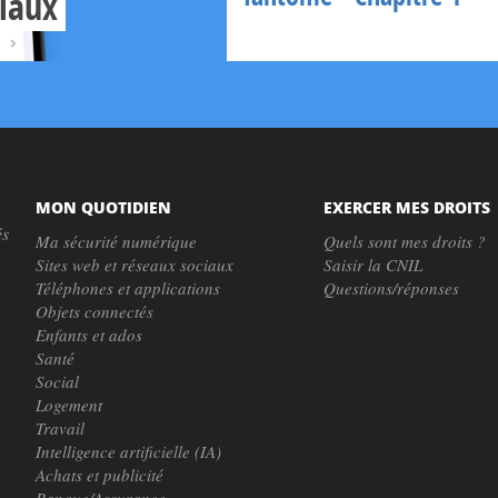
ciaux
MON QUOTIDIEN
EXERCER MES DROITS
és
Ma sécurité numérique
Quels sont mes droits ?
Sites web et réseaux sociaux
Saisir la CNIL
Téléphones et applications
Questions/réponses
Objets connectés
Enfants et ados
Santé
Social
Logement
Travail
Intelligence artificielle (IA)
Achats et publicité