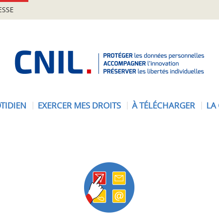
ESSE
A
c
c
u
e
TIDIEN
EXERCER MES DROITS
À TÉLÉCHARGER
LA
i
l
-
C
N
I
L