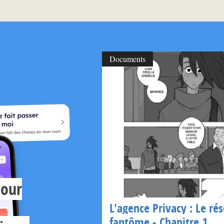
Documents
pour
L'agence Privacy : Le ré
fantôme - Chapitre 1