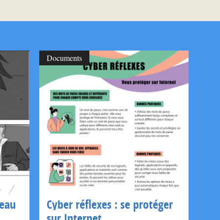
Documents
seau
Cyber réflexes : se protéger
sur Internet