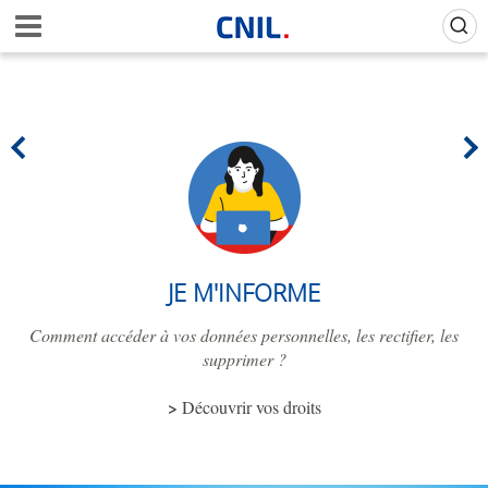
Aller
Gestion de vos préférences sur les cookies (témoins de connexion)
A
au
c
contenu
c
principal
u
e
i
l
-
C
N
I
L
JE M'INFORME
Comment accéder à vos données personnelles, les rectifier, les
supprimer ?
Découvrir vos droits