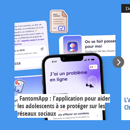
D
FantomApp : l’application pour aider
L'
les adolescents à se protéger sur les
Ch
réseaux sociaux