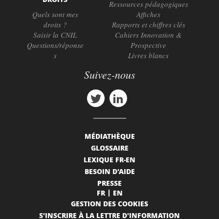
Ressources pédagogiques
Quels sont mes
Affiches
droits ?
Rapports et chiffres clés
Saisir la CNIL
Cahiers Innovation &
Questions/réponse
Prospective
s
Livres blancs
Suivez-nous
MÉDIATHÈQUE
GLOSSAIRE
LEXIQUE FR-EN
BESOIN D'AIDE
PRESSE
FR
EN
GESTION DES COOKIES
S'INSCRIRE À LA LETTRE D'INFORMATION