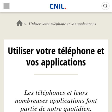
Aller
Gestion de vos préférences sur les cookies (témoins de connexion)
A
au
c
contenu
c
principal
u
Utiliser votre téléphone et vos applications
e
i
l
-
Utiliser votre téléphone et
C
N
vos applications
I
L
Les téléphones et leurs
nombreuses applications font
partie de notre quotidien.