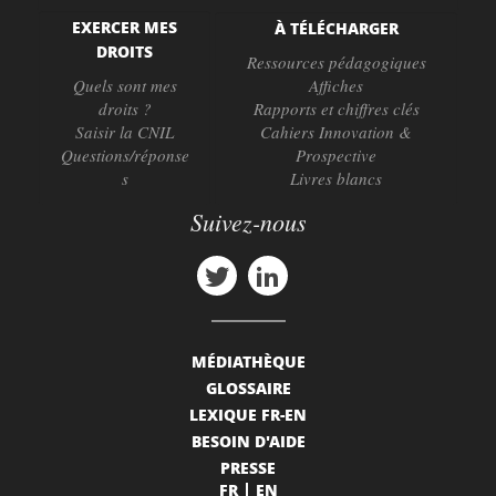
EXERCER MES
À TÉLÉCHARGER
DROITS
Ressources pédagogiques
Quels sont mes
Affiches
droits ?
Rapports et chiffres clés
Saisir la CNIL
Cahiers Innovation &
Questions/réponse
Prospective
s
Livres blancs
Suivez-nous
MÉDIATHÈQUE
GLOSSAIRE
LEXIQUE FR-EN
BESOIN D'AIDE
PRESSE
FR
EN