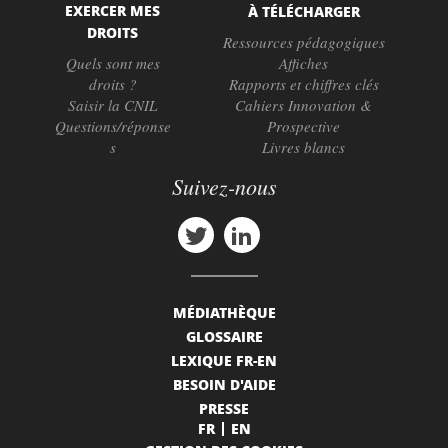
EXERCER MES
À TÉLÉCHARGER
DROITS
Ressources pédagogiques
Quels sont mes
Affiches
droits ?
Rapports et chiffres clés
Saisir la CNIL
Cahiers Innovation &
Questions/réponse
Prospective
s
Livres blancs
Suivez-nous
MÉDIATHÈQUE
GLOSSAIRE
LEXIQUE FR-EN
BESOIN D'AIDE
PRESSE
FR
EN