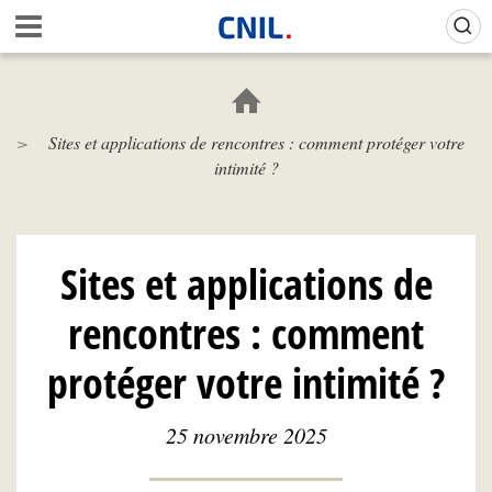
Aller
Gestion de vos préférences sur les cookies (témoins de connexion)
A
au
c
contenu
c
principal
u
e
Sites et applications de rencontres : comment protéger votre
i
intimité ?
l
-
C
N
I
Sites et applications de
L
rencontres : comment
protéger votre intimité ?
25 novembre 2025