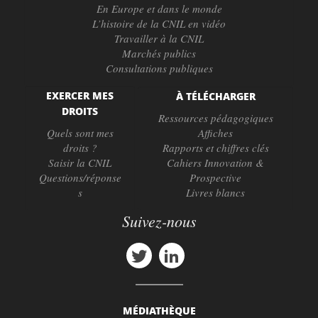
En Europe et dans le monde
L’histoire de la CNIL en vidéo
Travailler à la CNIL
Marchés publics
Consultations publiques
EXERCER MES
À TÉLÉCHARGER
DROITS
Ressources pédagogiques
Quels sont mes
Affiches
droits ?
Rapports et chiffres clés
Saisir la CNIL
Cahiers Innovation &
Questions/réponse
Prospective
s
Livres blancs
Suivez-nous
MÉDIATHÈQUE