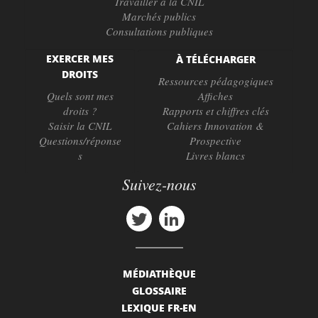
Travailler à la CNIL
Marchés publics
Consultations publiques
EXERCER MES
À TÉLÉCHARGER
DROITS
Ressources pédagogiques
Quels sont mes
Affiches
droits ?
Rapports et chiffres clés
Saisir la CNIL
Cahiers Innovation &
Questions/réponse
Prospective
s
Livres blancs
Suivez-nous
MÉDIATHÈQUE
GLOSSAIRE
LEXIQUE FR-EN