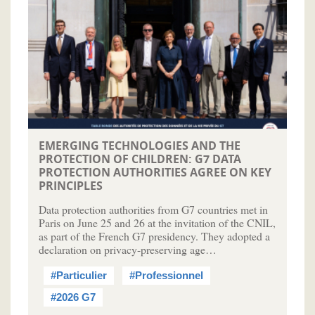
EMERGING TECHNOLOGIES AND THE
PROTECTION OF CHILDREN: G7 DATA
PROTECTION AUTHORITIES AGREE ON KEY
PRINCIPLES
Data protection authorities from G7 countries met in
Paris on June 25 and 26 at the invitation of the CNIL,
as part of the French G7 presidency. They adopted a
declaration on privacy-preserving age…
#Particulier
#Professionnel
#2026 G7