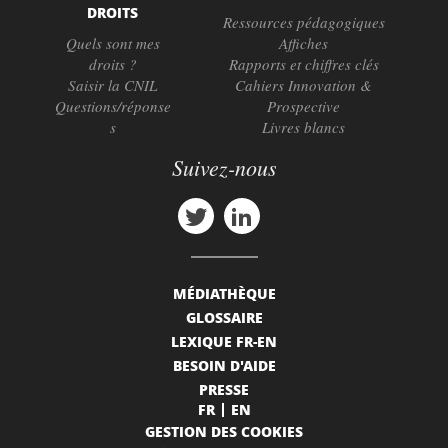
DROITS
Ressources pédagogiques
Quels sont mes
Affiches
droits ?
Rapports et chiffres clés
Saisir la CNIL
Cahiers Innovation &
Questions/réponse
Prospective
s
Livres blancs
Suivez-nous
MÉDIATHÈQUE
GLOSSAIRE
LEXIQUE FR-EN
BESOIN D'AIDE
PRESSE
FR
EN
GESTION DES COOKIES