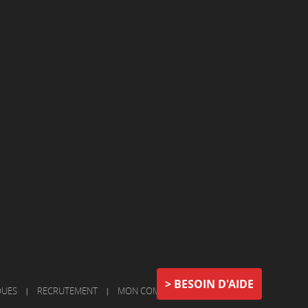
BESOIN D'AIDE
QUES
|
RECRUTEMENT
|
MON COMPTE
|
NOUS