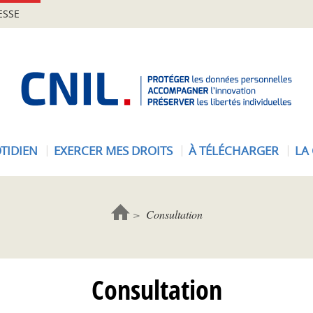
ESSE
A
c
c
u
e
TIDIEN
EXERCER MES DROITS
À TÉLÉCHARGER
LA
i
l
-
C
Consultation
N
I
L
Consultation