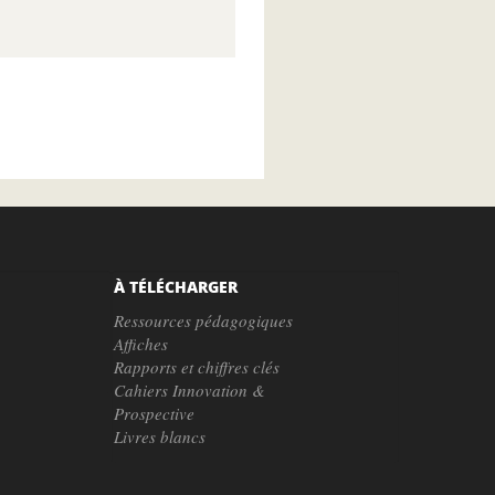
À TÉLÉCHARGER
Ressources pédagogiques
Affiches
Rapports et chiffres clés
Cahiers Innovation &
Prospective
Livres blancs