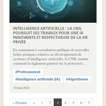
INTELLIGENCE ARTIFICIELLE : LA CNIL
POURSUIT SES TRAVAUX POUR UNE IA
INNOVANTE ET RESPECTUEUSE DE LA VIE
PRIVÉE
En soumettant à consultation publique de nouvelles
fiches pratiques relatives au développement de
systèmes d’intelligence artificielle, la CNIL montre
comment le règlement général sur la protection…
#Professionnel
#Intelligence artificielle (IA)
#Algorithmes
10 juin 2024
Pagination
Première
« Premier
Page
‹‹
Page
1
Page
2
Page
3
Page
4
Page
5
Page
6
Page
7