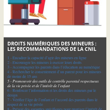
DROITS NUMÉRIQUES DES MINEURS :
LES RECOMMANDATIONS DE LA CNIL
1 - Encadrer la capacité d’agir des mineurs en ligne
2 - Encourager les mineurs à exercer leurs droits
3 - Accompagner les parents dans l’éducation au numérique
4 - Rechercher le consentement d’un parent pour les mineurs
de moins de 15 ans
5 - Promouvoir des outils de contrôle parental respectueux
de la vie privée et de l’intérêt de l’enfant
6 - Renforcer l’information et les droits des mineurs par le
design
7 - Vérifier l’âge de l’enfant et l’accord des parents dans le
respect de sa vie privée
8 - Prévoir des garanties spécifiques pour protéger l’intérêt de