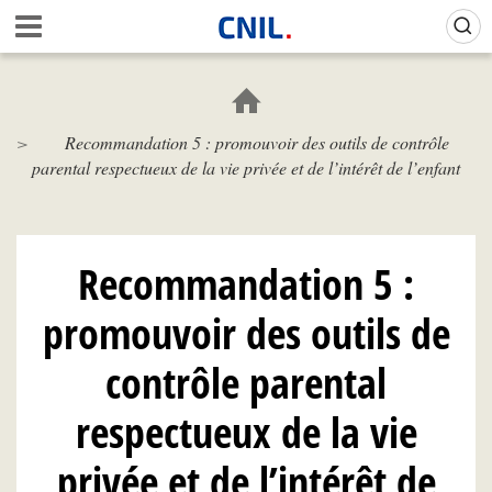
Aller
Gestion de vos préférences sur les cookies (témoins de connexion)
A
au
c
contenu
c
principal
u
e
Recommandation 5 : promouvoir des outils de contrôle
i
parental respectueux de la vie privée et de l’intérêt de l’enfant
l
-
C
N
I
Recommandation 5 :
L
promouvoir des outils de
contrôle parental
respectueux de la vie
privée et de l’intérêt de