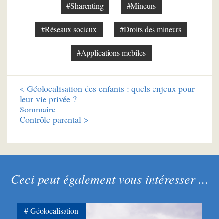
#Sharenting
#Mineurs
#Réseaux sociaux
#Droits des mineurs
#Applications mobiles
<
Géolocalisation des enfants : quels enjeux pour
leur vie privée ?
Sommaire
Contrôle parental >
Ceci peut également vous intéresser ...
Géolocalisation