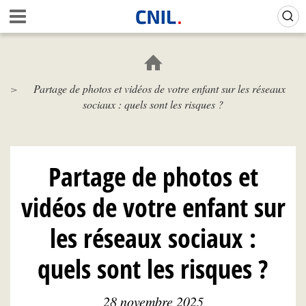
Aller
Gestion de vos préférences sur les cookies (témoins de connexion)
A
au
c
contenu
c
principal
u
e
Partage de photos et vidéos de votre enfant sur les réseaux
i
sociaux : quels sont les risques ?
l
-
C
N
I
Partage de photos et
L
vidéos de votre enfant sur
les réseaux sociaux :
quels sont les risques ?
28 novembre 2025