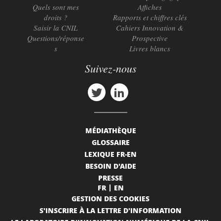
Quels sont mes
Affiches
droits ?
Rapports et chiffres clés
Saisir la CNIL
Cahiers Innovation &
Questions/réponse
Prospective
s
Livres blancs
Suivez-nous
MÉDIATHÈQUE
GLOSSAIRE
LEXIQUE FR-EN
BESOIN D'AIDE
PRESSE
FR
EN
GESTION DES COOKIES
S'INSCRIRE À LA LETTRE D'INFORMATION