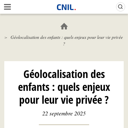
Aller
Gestion de vos préférences sur les cookies (témoins de connexion)
A
au
c
contenu
c
principal
u
e
Géolocalisation des enfants : quels enjeux pour leur vie privée
i
?
l
-
C
N
I
Géolocalisation des
L
enfants : quels enjeux
pour leur vie privée ?
22 septembre 2025