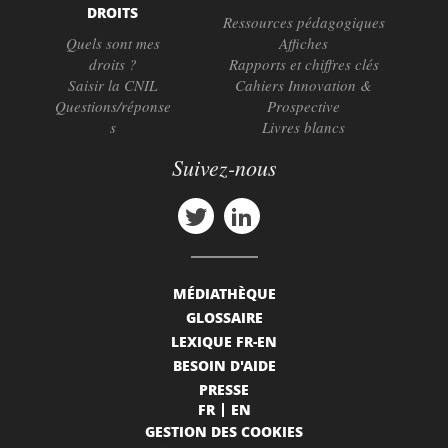
DROITS
Ressources pédagogiques
Quels sont mes
Affiches
droits ?
Rapports et chiffres clés
Saisir la CNIL
Cahiers Innovation &
Questions/réponse
Prospective
s
Livres blancs
Suivez-nous
MÉDIATHÈQUE
GLOSSAIRE
LEXIQUE FR-EN
BESOIN D'AIDE
PRESSE
FR
EN
GESTION DES COOKIES