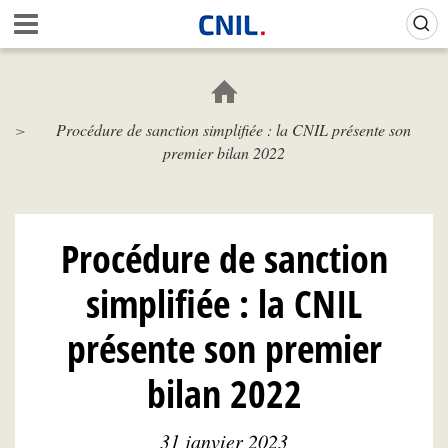
Aller
Gestion de vos préférences sur les cookies (témoins de connexion)
A
au
c
contenu
c
principal
u
e
Procédure de sanction simplifiée : la CNIL présente son
i
premier bilan 2022
l
-
C
N
I
Procédure de sanction
L
simplifiée : la CNIL
présente son premier
bilan 2022
31 janvier 2023