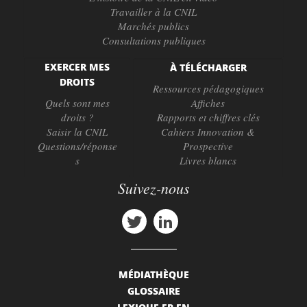
Travailler à la CNIL
Marchés publics
Consultations publiques
EXERCER MES
À TÉLÉCHARGER
DROITS
Ressources pédagogiques
Quels sont mes
Affiches
droits ?
Rapports et chiffres clés
Saisir la CNIL
Cahiers Innovation &
Questions/réponse
Prospective
s
Livres blancs
Suivez-nous
MÉDIATHÈQUE
GLOSSAIRE
LEXIQUE FR-EN