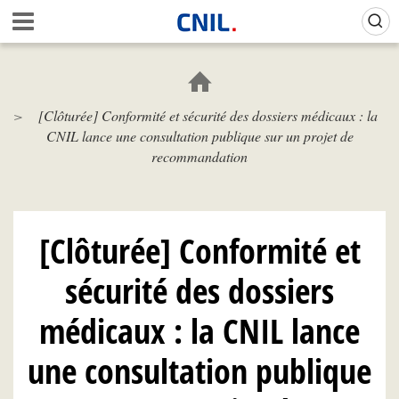
Aller
Gestion de vos préférences sur les cookies (témoins de connexion)
A
au
c
contenu
c
principal
u
e
[Clôturée] Conformité et sécurité des dossiers médicaux : la
i
CNIL lance une consultation publique sur un projet de
l
-
recommandation
C
N
I
L
[Clôturée] Conformité et
sécurité des dossiers
médicaux : la CNIL lance
une consultation publique