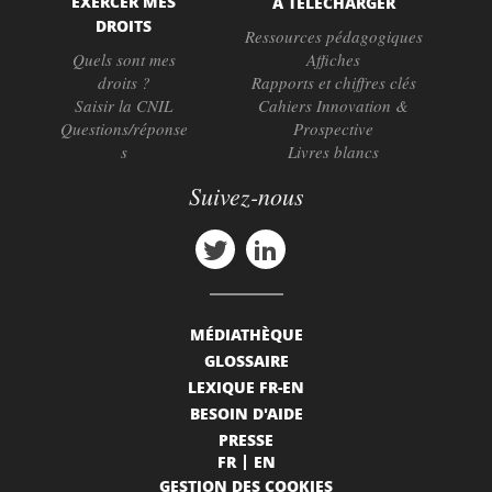
EXERCER MES
À TÉLÉCHARGER
DROITS
Ressources pédagogiques
Quels sont mes
Affiches
droits ?
Rapports et chiffres clés
Saisir la CNIL
Cahiers Innovation &
Questions/réponse
Prospective
s
Livres blancs
Suivez-nous
MÉDIATHÈQUE
GLOSSAIRE
LEXIQUE FR-EN
BESOIN D'AIDE
PRESSE
FR
EN
GESTION DES COOKIES