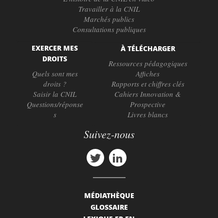
Travailler à la CNIL
Marchés publics
Consultations publiques
EXERCER MES
À TÉLÉCHARGER
DROITS
Ressources pédagogiques
Quels sont mes
Affiches
droits ?
Rapports et chiffres clés
Saisir la CNIL
Cahiers Innovation &
Questions/réponse
Prospective
s
Livres blancs
Suivez-nous
MÉDIATHÈQUE
GLOSSAIRE