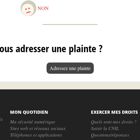
NON
ous adresser une plainte ?
Adressez une plainte
MON QUOTIDIEN
EXERCER MES DROITS
és
Ma sécurité numérique
Quels sont mes droits ?
Sites web et réseaux sociaux
Saisir la CNIL
Téléphones et applications
Questions/réponses