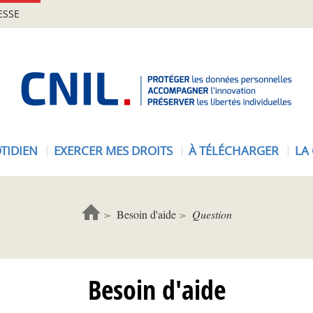
ESSE
A
c
c
u
e
TIDIEN
EXERCER MES DROITS
À TÉLÉCHARGER
LA
i
l
-
C
Besoin d'aide
Question
N
I
L
Besoin d'aide