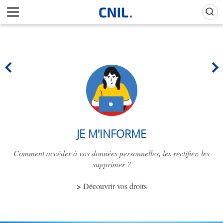
Aller
Gestion de vos préférences sur les cookies (témoins de connexion)
A
au
c
contenu
c
principal
u
e
i
l
-
C
N
I
L
JE M'INFORME
Comment accéder à vos données personnelles, les rectifier, les
supprimer ?
Découvrir vos droits