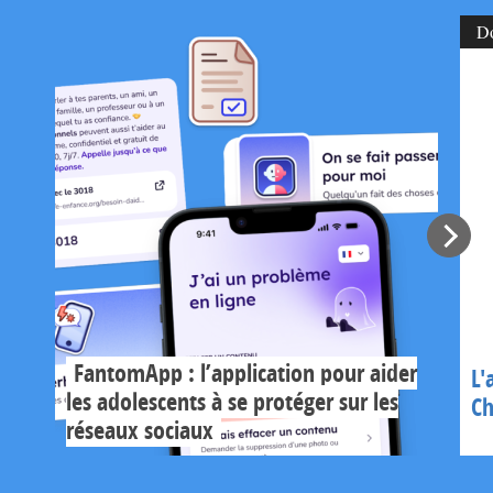
D
FantomApp : l’application pour aider
L'
les adolescents à se protéger sur les
Ch
réseaux sociaux