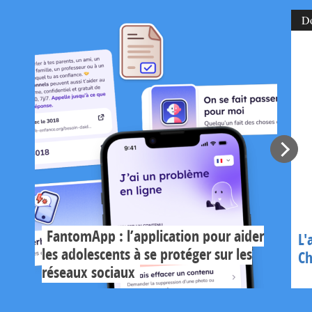
D
FantomApp : l’application pour aider
L'
les adolescents à se protéger sur les
Ch
réseaux sociaux