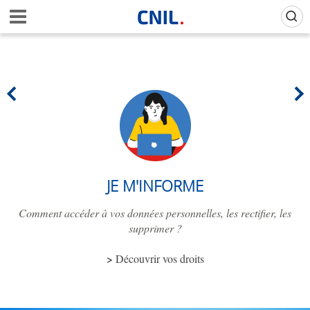
Aller
A
au
c
contenu
c
principal
u
e
i
l
-
C
N
I
L
JE M'INFORME
Comment accéder à vos données personnelles, les rectifier, les
supprimer ?
Découvrir vos droits