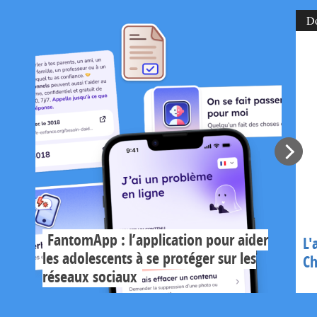
D
FantomApp : l’application pour aider
L'
les adolescents à se protéger sur les
Ch
réseaux sociaux