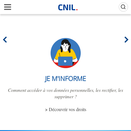
Aller
Gestion de vos préférences sur les cookies (témoins de connexion)
A
au
c
contenu
c
principal
u
e
i
l
-
C
N
I
L
JE M'INFORME
Comment accéder à vos données personnelles, les rectifier, les
supprimer ?
Découvrir vos droits