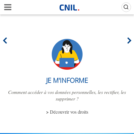
Aller
Gestion de vos préférences sur les cookies (témoins de connexion)
A
au
c
contenu
c
principal
u
e
i
l
-
C
N
I
L
JE M'INFORME
Comment accéder à vos données personnelles, les rectifier, les
supprimer ?
Découvrir vos droits