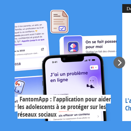
D
FantomApp : l’application pour aider
L'
les adolescents à se protéger sur les
Ch
réseaux sociaux