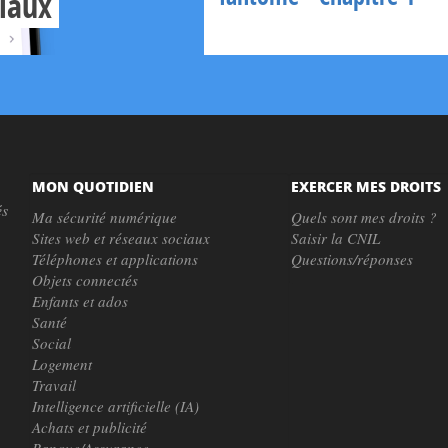
ciaux
MON QUOTIDIEN
EXERCER MES DROITS
és
Ma sécurité numérique
Quels sont mes droits ?
Sites web et réseaux sociaux
Saisir la CNIL
Téléphones et applications
Questions/réponses
Objets connectés
Enfants et ados
Santé
Social
Logement
Travail
Intelligence artificielle (IA)
Achats et publicité