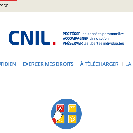
ESSE
A
c
c
u
e
TIDIEN
EXERCER MES DROITS
À TÉLÉCHARGER
LA
i
l
-
C
N
I
L