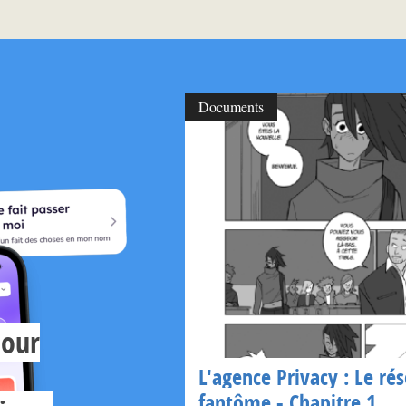
Documents
pour
L'agence Privacy : Le ré
fantôme - Chapitre 1