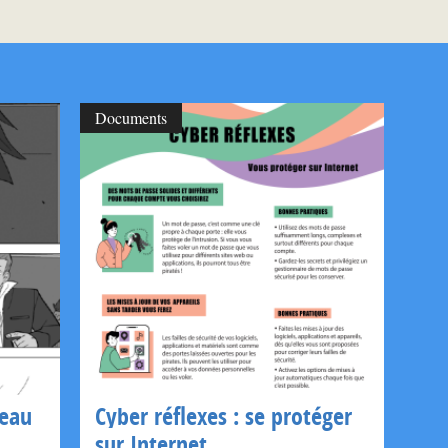
Documents
seau
Cyber réflexes : se protéger
sur Internet