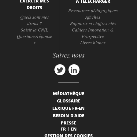
EXERCER MES
À TÉLÉCHARGER
DROITS
Ressources pédagogiques
Quels sont mes
Affiches
droits ?
Rapports et chiffres clés
Saisir la CNIL
Cahiers Innovation &
Questions/réponse
Prospective
s
Livres blancs
Suivez-nous
MÉDIATHÈQUE
GLOSSAIRE
LEXIQUE FR-EN
BESOIN D'AIDE
PRESSE
FR
EN
GESTION DES COOKIES