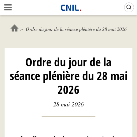
Aller
Gestion de vos préférences sur les cookies (témoins de connexion)
A
au
c
contenu
c
principal
u
Ordre du jour de la séance plénière du 28 mai 2026
e
i
l
-
Ordre du jour de la
C
N
séance plénière du 28 mai
I
L
2026
28 mai 2026