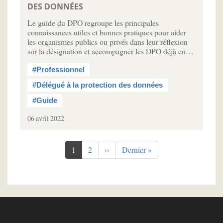
DES DONNÉES
Le guide du DPO regroupe les principales
connaissances utiles et bonnes pratiques pour aider
les organismes publics ou privés dans leur réflexion
sur la désignation et accompagner les DPO déjà en…
#Professionnel
#Délégué à la protection des données
#Guide
06 avril 2022
Pagination
Page
1
Page
2
Page
››
Dernière
Dernier »
courante
suivante
page