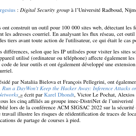
rgesius
:
Digital Security group
à l’Université Radboud, Nijm
 ont construit un outil pour 100 000 sites web, détectant les f
les adresses courriel. En analysant les flux réseau, cet outil
es tiers avant toute action de l'utilisateur, ce qui était le cas
 différences, selon que les IP utilisées pour visiter les sites 
pareil utilisé (ordinateur ou téléphone) affecte également les 
du code de leur outils et ont également développé une extension
rriel.
idé par Nataliia Bielova et François Pellegrini, ont également
 Run a DayWon’t Keep the Hacker Away: Inference Attacks o
 Networks
»
écrit par
Karel Dhondt
, Victor Le Pochat, Alexio
 tous les cinq affiliés au groupe imec-DistriNet de l’univeris
blié lors de la conférence ACM SIGSAC 2022 sur la sécurité d
avail illustre les risques de réidentification de traces de loc
cations de partage de courses à pied.