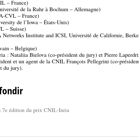
L – France)
iversité de la Ruhr à Bochum – Allemagne)
A-CVL – France)
ersity de l’Iowa – États-Unis)
L – Suisse)
etworks Institute and ICSI, Université de Californie, Berkel
ain – Belgique)
ia : Nataliia Bielova (co-président du jury) et Pierre Laperdri
sident et un agent de la CNIL François Pellegrini (co-présiden
t du jury).
fondir
 7e édition du prix CNIL-Inria