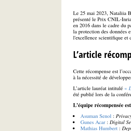
Le 25 mai 2023, Nataliia Bi
présenté le Prix CNIL-Inria
en 2016 dans le cadre du pa
la protection des données e
l'excellence scientifique et 
L’article récom
Cette récompense est l’occ
à la nécessité de développe
L’article lauréat intitulé
«
L
été publié lors de la confé
L’équipe récompensée est
Asuman Senol
:
Privac
Gunes Acar
:
Digital S
Mathias Humbert
:
Depa