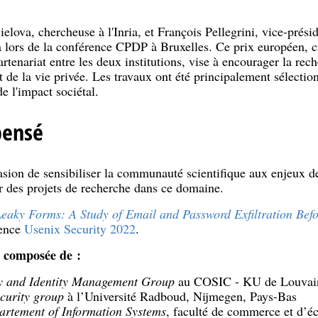
elova, chercheuse à l'Inria, et François Pellegrini, vice-prési
 lors de la conférence CPDP à Bruxelles. Ce prix européen, cr
rtenariat entre les deux institutions, vise à encourager la re
t de la vie privée. Les travaux ont été principalement sélection
de l'impact sociétal.
pensé
asion de sensibiliser la communauté scientifique aux enjeux d
r des projets de recherche dans ce domaine.
eaky Forms: A Study of Email and Password Exfiltration Bef
rence
Usenix Security 2022
.
 composée de :
y and Identity Management Group
au COSIC - KU de Louvain
ecurity group
à l’Université Radboud, Nijmegen, Pays-Bas
rtement of Information Systems
, faculté de commerce et d’é