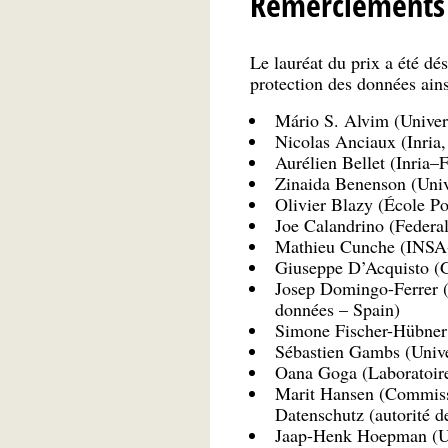
Remerciements
Le lauréat du prix a été d
protection des données ains
Mário S. Alvim (Univers
Nicolas Anciaux (Inria
Aurélien Bellet (Inria–
Zinaida Benenson (Uni
Olivier Blazy (École P
Joe Calandrino (Federa
Mathieu Cunche (INSA-
Giuseppe D’Acquisto (Gar
Josep Domingo-Ferrer (U
données – Spain)
Simone Fischer-Hübner 
Sébastien Gambs (Unive
Oana Goga (Laboratoire 
Marit Hansen (Commissa
Datenschutz (autorité d
Jaap-Henk Hoepman (Un