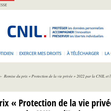
ESSE
A
c
c
u
e
TIDIEN
EXERCER MES DROITS
À TÉLÉCHARGER
LA
i
l
-
C
Remise du prix « Protection de la vie privée » 2022 par la CNIL et l
N
I
L
ix « Protection de la vie priv