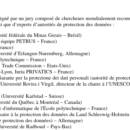
ésigné par un jury composé de chercheurs mondialement recon
i que d’experts d’autorités de protection des données :
ité fédérale du Minas Gerais – Brésil)
, équipe PETRUS – France)
France)
versité d’Erlangen-Nuremberg, Allemagne)
olytechnique – France)
l Trade Commission – Etats-Unis)
Lyon, Inria PRIVATICS – France)
ante per la protezione dei dati personali (autorité de protect
niversité Rovira i Virgil, directeur de la chaire à l’UNESCO s
(Université Karlstad – Suisse)
rsité du Québec à Montréal – Canada)
d'informatique de l'École polytechnique – France)
ire à la protection des données du Land Schleswig-Holstein
e protection des données) – Allemagne)
iversité de Radboud – Pays-Bas)