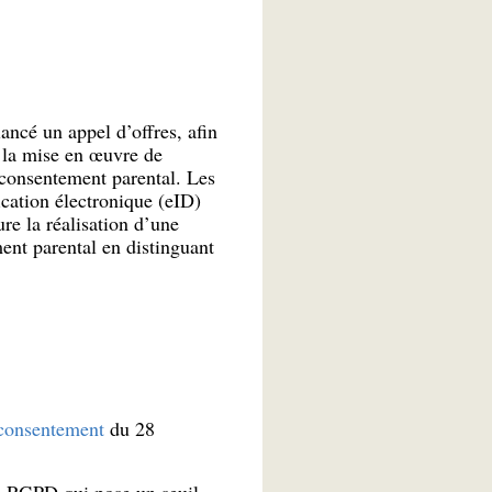
ncé un appel d’offres, afin
 à la mise en œuvre de
u consentement parental. Les
cation électronique (eID)
ure la réalisation d’une
ent parental en distinguant
e consentement
du 28
 du RGPD qui pose un seuil