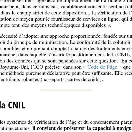
neur peut, dans certains cas, valablement consentir seul au tr
 dans le champ strict de cette disposition, , la vérification de
ation de moyen pour le fournisseur de services en ligne, qui do
compte tenu des moyens technologiques disponibles ».
a nécessité d’adopter une approche proportionnée, fondée sur u
ion du principe de minimisation. La conformité de la solution d
sponibles et en prenant compte la nature des traitements envis
émarche, dans laquelle s’inscrit le positionnement de la CNIL,
tion des données qui se sont penchées sur cette question. En ce
 Royaume-Uni, l’ICO précise dans son
« Code de l’âge »
que 
ne méthode purement déclarative peut être suffisante. Elle re
ntifiants robustes (passeports, cartes de crédit).
la CNIL
es systèmes de vérification de l’âge et du consentement paren
il convient de préserver la capacité à navigu
ations et sites,