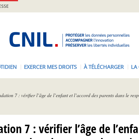
ESSE
A
c
c
u
e
TIDIEN
EXERCER MES DROITS
À TÉLÉCHARGER
LA
i
l
-
C
ion 7 : vérifier l’âge de l’enfant et l’accord des parents dans le resp
N
I
L
n 7 : vérifier l’âge de l’enfa