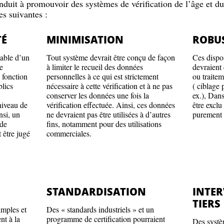
nduit à promouvoir des systèmes de vérification de l’âge et d
es suivantes :
TÉ
MINIMISATION
ROBU
sable d’un
Tout système devrait être conçu de façon
Ces dispos
e
à limiter le recueil des données
devraient 
e fonction
personnelles à ce qui est strictement
ou traite
blics
nécessaire à cette vérification et à ne pas
( ciblage 
conserver les données une fois la
ex.), Dans
niveau de
vérification effectuée. Ainsi, ces données
être exclu
nsi, un
ne devraient pas être utilisées à d’autres
purement d
 de
fins, notamment pour des utilisations
t être jugé
commerciales.
STANDARDISATION
INTER
TIERS
imples et
Des « standards industriels » et un
nt à la
programme de certification pourraient
Des systèm