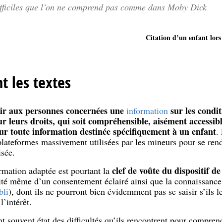
difficiles que l’on ne comprend pas comme dans Moby Dick
Citation d’un enfant lors
t les textes
nir aux personnes concernées une
sur les condit
information
r leurs droits, qui soit compréhensible, aisément accessibl
our toute information destinée spécifiquement à un enfant
.
plateformes massivement utilisées par les mineurs pour se ren
isée.
clef de voûte du dispositif 
rmation adaptée est pourtant la
lité même d’un consentement éclairé ainsi que la connaissance 
bli
), dont ils ne pourront bien évidemment pas se saisir s’ils l
’intérêt.
nt souvent état des difficultés qu’ils rencontrent pour comprend