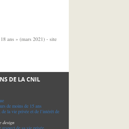
18 ans » (mars 2021) - site
S DE LA CNIL
que
eurs de moins de 15 ans
de la vie privée et de l’intérêt de
le design
e respect de sa vie privée