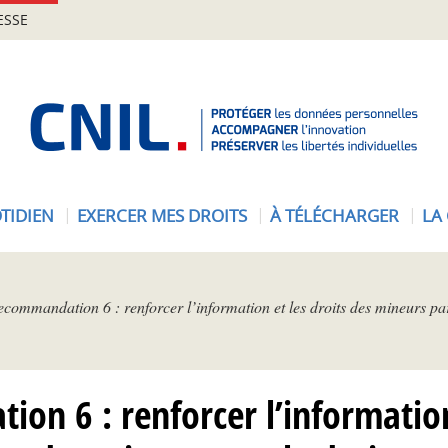
ESSE
A
c
c
u
e
TIDIEN
EXERCER MES DROITS
À TÉLÉCHARGER
LA
i
l
-
C
commandation 6 : renforcer l’information et les droits des mineurs par
N
I
L
on 6 : renforcer l’information 