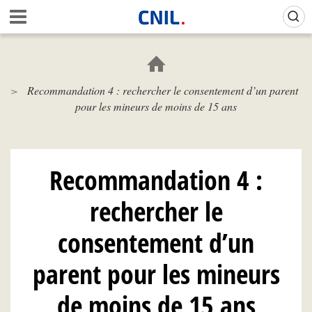
Aller
Gestion de vos préférences sur les cookies (témoins de connexion)
A
au
c
contenu
c
principal
u
e
Recommandation 4 : rechercher le consentement d’un parent
i
pour les mineurs de moins de 15 ans
l
-
C
N
I
Recommandation 4 :
L
rechercher le
consentement d’un
parent pour les mineurs
de moins de 15 ans