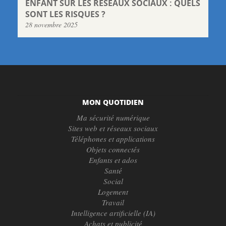
ENFANT SUR LES RÉSEAUX SOCIAUX : QUELS
SONT LES RISQUES ?
28 novembre 2025
MON QUOTIDIEN
Ma sécurité numérique
Sites web et réseaux sociaux
Téléphones et applications
Objets connectés
Enfants et ados
Santé
Social
Logement
Travail
Intelligence artificielle (IA)
Achats et publicité