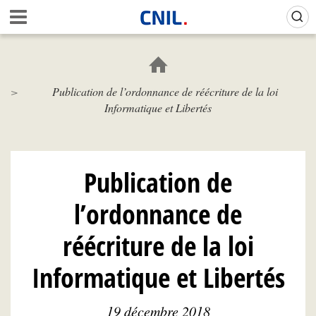
Aller
Gestion de vos préférences sur les cookies (témoins de connexion)
A
au
c
contenu
c
principal
u
e
Publication de l’ordonnance de réécriture de la loi
i
Informatique et Libertés
l
-
C
N
I
Publication de
L
l’ordonnance de
réécriture de la loi
Informatique et Libertés
19 décembre 2018