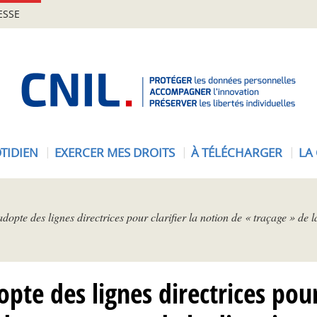
ESSE
A
c
c
u
e
TIDIEN
EXERCER MES DROITS
À TÉLÉCHARGER
LA
i
l
-
C
pte des lignes directrices pour clarifier la notion de « traçage » de l
N
I
L
pte des lignes directrices pour 