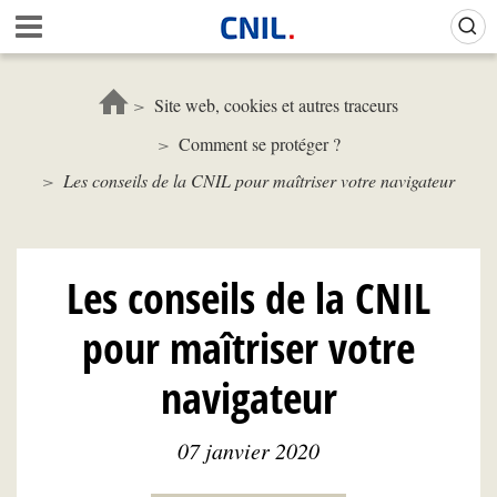
Aller
Gestion de vos préférences sur les cookies (témoins de connexion)
A
au
c
contenu
c
principal
u
Site web, cookies et autres traceurs
e
Comment se protéger ?
i
l
Les conseils de la CNIL pour maîtriser votre navigateur
-
C
N
I
Les conseils de la CNIL
L
pour maîtriser votre
navigateur
07 janvier 2020