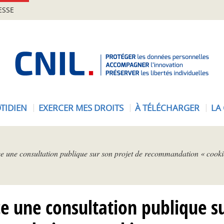
ESSE
A
c
c
u
e
TIDIEN
EXERCER MES DROITS
À TÉLÉCHARGER
LA
i
l
-
C
 une consultation publique sur son projet de recommandation « cookie
N
I
L
ce une consultation publique su