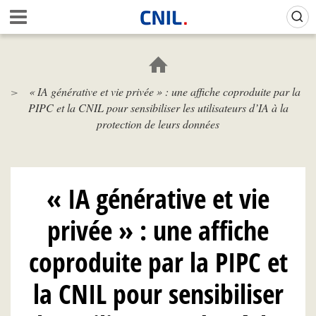
Aller
Gestion de vos préférences sur les cookies (témoins de connexion)
A
au
c
contenu
c
principal
u
e
« IA générative et vie privée » : une affiche coproduite par la
i
PIPC et la CNIL pour sensibiliser les utilisateurs d’IA à la
l
-
protection de leurs données
C
N
I
L
« IA générative et vie
privée » : une affiche
coproduite par la PIPC et
la CNIL pour sensibiliser