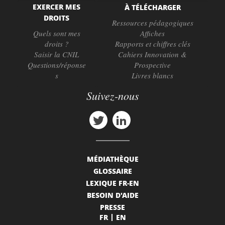
EXERCER MES
À TÉLÉCHARGER
DROITS
Ressources pédagogiques
Quels sont mes
Affiches
droits ?
Rapports et chiffres clés
Saisir la CNIL
Cahiers Innovation &
Questions/réponse
Prospective
s
Livres blancs
Suivez-nous
MÉDIATHÈQUE
GLOSSAIRE
LEXIQUE FR-EN
BESOIN D'AIDE
PRESSE
FR
EN