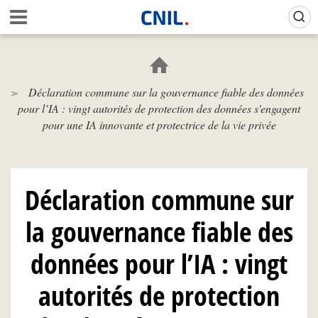
Aller
Gestion de vos préférences sur les cookies (témoins de connexion)
A
au
c
contenu
c
principal
u
e
Déclaration commune sur la gouvernance fiable des données
i
pour l’IA : vingt autorités de protection des données s'engagent
l
-
pour une IA innovante et protectrice de la vie privée
C
N
I
L
Déclaration commune sur
la gouvernance fiable des
données pour l’IA : vingt
autorités de protection