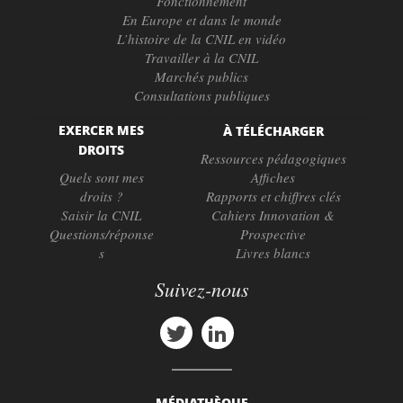
Fonctionnement
En Europe et dans le monde
L’histoire de la CNIL en vidéo
Travailler à la CNIL
Marchés publics
Consultations publiques
EXERCER MES
À TÉLÉCHARGER
DROITS
Ressources pédagogiques
Quels sont mes
Affiches
droits ?
Rapports et chiffres clés
Saisir la CNIL
Cahiers Innovation &
Questions/réponse
Prospective
s
Livres blancs
Suivez-nous
MÉDIATHÈQUE