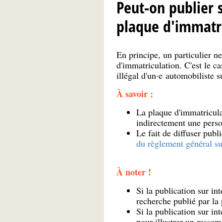
Peut-on publier s
plaque d'immatri
En principe, un particulier ne
d'immatriculation. C'est le c
illégal d'un·e automobiliste su
À savoir :
La plaque d'immatricula
indirectement une perso
Le fait de diffuser pub
du règlement général su
À noter !
Si la publication sur in
recherche publié par la 
Si la publication sur in
pour illustrer un rassem