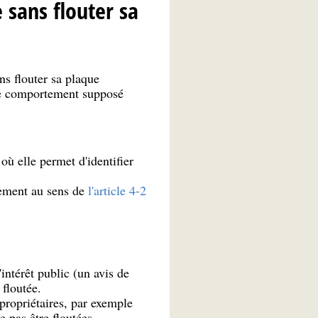
 sans flouter sa
ns flouter sa plaque
 le comportement supposé
ù elle permet d'identifier
itement au sens de
l'article 4-2
intérêt public (un avis de
 floutée.
 propriétaires, par exemple
 pas être floutées.