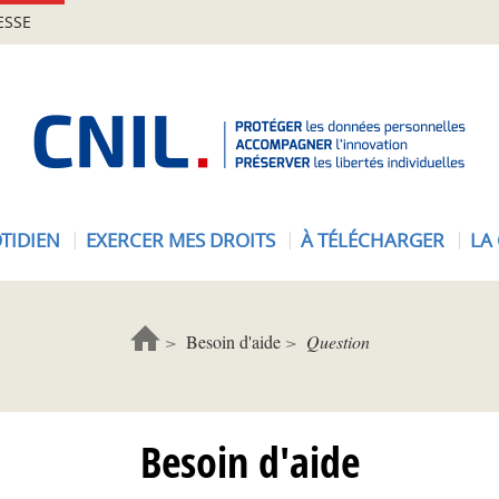
ESSE
A
c
c
u
e
TIDIEN
EXERCER MES DROITS
À TÉLÉCHARGER
LA
i
l
-
C
Besoin d'aide
Question
N
I
L
Besoin d'aide