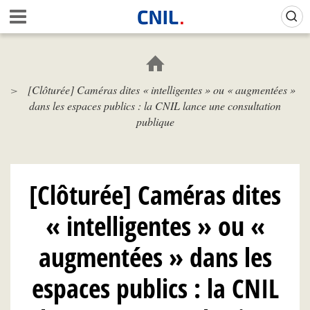
Aller
Gestion de vos préférences sur les cookies (témoins de connexion)
A
au
c
contenu
c
principal
u
e
[Clôturée] Caméras dites « intelligentes » ou « augmentées »
i
dans les espaces publics : la CNIL lance une consultation
l
-
publique
C
N
I
L
[Clôturée] Caméras dites
« intelligentes » ou «
augmentées » dans les
espaces publics : la CNIL