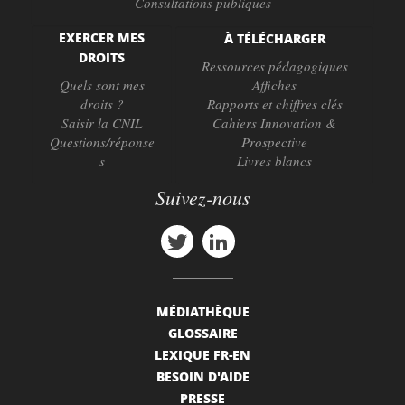
Consultations publiques
EXERCER MES
À TÉLÉCHARGER
DROITS
Ressources pédagogiques
Quels sont mes
Affiches
droits ?
Rapports et chiffres clés
Saisir la CNIL
Cahiers Innovation &
Questions/réponse
Prospective
s
Livres blancs
Suivez-nous
MÉDIATHÈQUE
GLOSSAIRE
LEXIQUE FR-EN
BESOIN D'AIDE
PRESSE