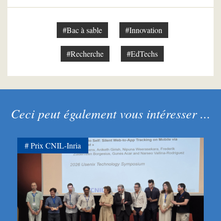
#Bac à sable
#Innovation
#Recherche
#EdTechs
Ceci peut également vous intéresser ...
Prix CNIL-Inria