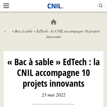
Aller
Gestion de vos préférences sur les cookies (témoins de connexion)
A
au
c
contenu
c
principal
u
e
« Bac à sable » EdTech : la CNIL accompagne 10 projets
i
innovants
l
-
C
N
I
« Bac à sable » EdTech : la
L
CNIL accompagne 10
projets innovants
23 mai 2022