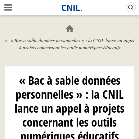
Aller
Gestion de vos préférences sur les cookies (témoins de connexion)
A
au
c
contenu
c
principal
u
e
« Bac à sable données personnelles » : la CNIL lance un appel
i
à projets concernant les outils numériques éducatifs
l
-
C
N
I
« Bac à sable données
L
personnelles » : la CNIL
lance un appel à projets
concernant les outils
numériques éducatifs