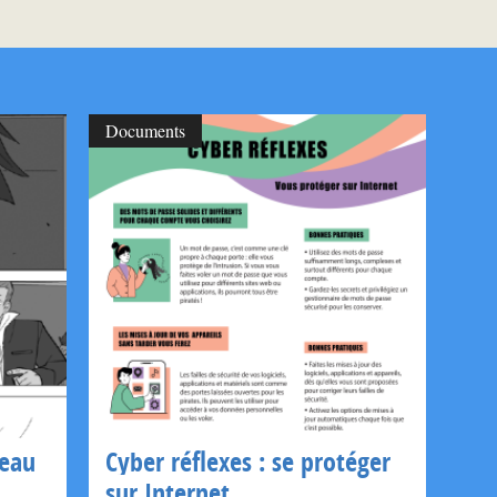
Documents
seau
Cyber réflexes : se protéger
sur Internet