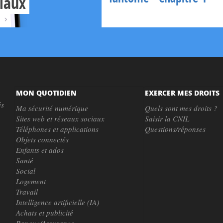
ciaux
MON QUOTIDIEN
EXERCER MES DROITS
és
Ma sécurité numérique
Quels sont mes droits ?
Sites web et réseaux sociaux
Saisir la CNIL
Téléphones et applications
Questions/réponses
Objets connectés
Enfants et ados
Santé
Social
Logement
Travail
Intelligence artificielle (IA)
Achats et publicité