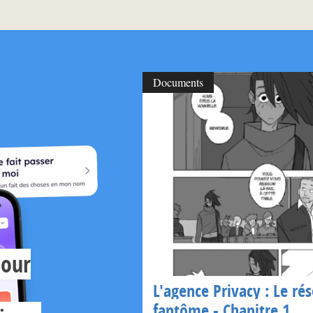
Documents
pour
L'agence Privacy : Le ré
fantôme - Chapitre 1