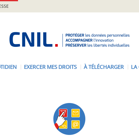
ESSE
A
c
c
u
e
TIDIEN
EXERCER MES DROITS
À TÉLÉCHARGER
LA
i
l
-
C
N
I
L